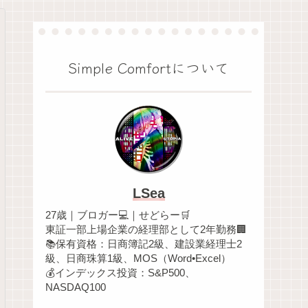
Simple Comfortについて
LSea
27歳｜ブロガー💻｜せどらー🛒
東証一部上場企業の経理部として2年勤務🏢
📚保有資格：日商簿記2級、建設業経理士2
級、日商珠算1級、MOS（Word•Excel）
💰インデックス投資：S&P500、
NASDAQ100